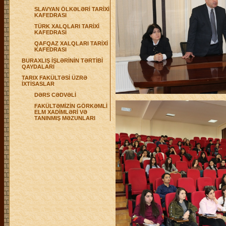
SLAVYAN ÖLKƏLƏRİ TARİXİ
KAFEDRASI
TÜRK XALQLARI TARİXİ
KAFEDRASI
QAFQAZ XALQLARI TARİXİ
KAFEDRASI
BURAXLIŞ İŞLƏRİNİN TƏRTİBİ
QAYDALARI
TARIX FAKÜLTƏSİ ÜZRƏ
İXTİSASLAR
DƏRS CƏDVƏLİ
FAKÜLTƏMİZİN GÖRKƏMLİ
ELM XADİMLƏRİ VƏ
TANINMIŞ MƏZUNLARI