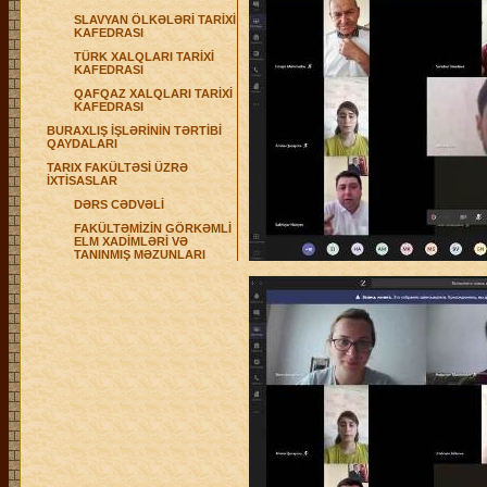
SLAVYAN ÖLKƏLƏRİ TARİXİ
KAFEDRASI
TÜRK XALQLARI TARİXİ
KAFEDRASI
QAFQAZ XALQLARI TARİXİ
KAFEDRASI
BURAXLIŞ İŞLƏRİNİN TƏRTİBİ
QAYDALARI
TARIX FAKÜLTƏSİ ÜZRƏ
İXTİSASLAR
DƏRS CƏDVƏLİ
FAKÜLTƏMİZİN GÖRKƏMLİ
ELM XADİMLƏRİ VƏ
TANINMIŞ MƏZUNLARI