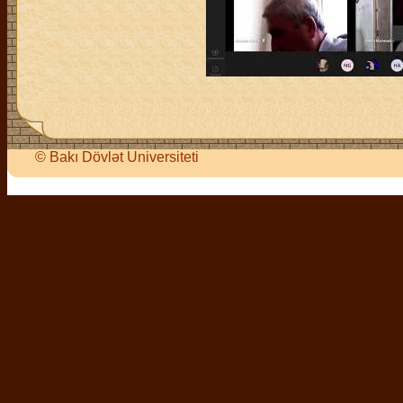
©
Bakı Dövlət Universiteti