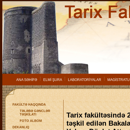
ANA SƏHİFƏ
ELMİ ŞURA
LABORATORİYALAR
MAGİSTRATU
FAKÜLTƏ HAQQINDA
TƏLƏBƏ GƏNCLƏR
Tarix fakültəsində 2
TƏŞKİLATI
FOTO ALBOM
təşkil edilən Bakala
DEKANLIQ