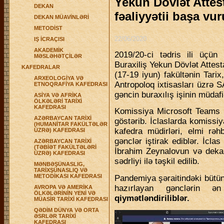
Yekun Dövlət Attes
DEKAN
fəaliyyətii başa vur
DEKAN MÜAVİNLƏRİ
METODİST
22/06/2020
IŞ İCRAÇISI
AKADEMİK
2019/20-ci tədris ili üçün 
MƏSLƏHƏTÇİLƏR
Buraxiliş Yekun Dövlət Attes
KAFEDRALAR
(17-19 iyun) fakültənin Tarix
ARXEOLOGİYA VƏ
Antropoloq ixtisasları üzrə 
ETNOQRAFİYA KAFEDRASI
gəncin buraxılış işinin müdafiə
ASİYA VƏ AFRİKA
ÖLKƏLƏRİ TARİXİ
KAFEDRASI
Komissiya Microsoft Teams p
AZƏRBAYCAN TARİXİ
göstərib. İclaslarda komissiy
(HUMANİTAR FAKÜLTƏLƏR
kafedra müdirləri, elmi rəh
ÜZRƏ) KAFEDRASI
gənclər iştirak ediblər. İcl
AZƏRBAYCAN TARİXİ
(TƏBİƏT FAKÜLTƏLƏRİ
İbrahim Zeynalovun və deka
ÜZRƏ) KAFEDRASI
sədrliyi ilə təşkil edilib.
MƏNBƏŞÜNASLIG,
TARİXŞÜNASLIQ VƏ
METODİKASI KAFEDRASI
Pandemiya şəraitindəki bütün
hazırlayan gənclərin
AVROPA VƏ AMERİKA
ÖLKƏLƏRİNİN YENİ VƏ
qiymətləndiriliblər.
MÜASİR TARİXİ KAFEDRASI
QƏDİM DÜNYA VƏ ORTA
ƏSRLƏR TARİXİ
KAFEDRASI