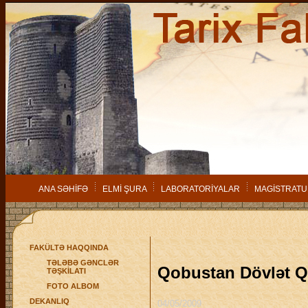
ANA SƏHİFƏ
ELMİ ŞURA
LABORATORİYALAR
MAGİSTRATU
FAKÜLTƏ HAQQINDA
TƏLƏBƏ GƏNCLƏR
Qobustan Dövlət Q
TƏŞKİLATI
FOTO ALBOM
DEKANLIQ
04/05/2009