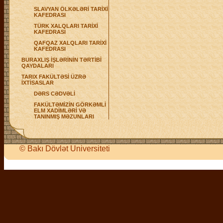
SLAVYAN ÖLKƏLƏRİ TARİXİ
KAFEDRASI
TÜRK XALQLARI TARİXİ
KAFEDRASI
QAFQAZ XALQLARI TARİXİ
KAFEDRASI
BURAXLIŞ İŞLƏRİNİN TƏRTİBİ
QAYDALARI
TARIX FAKÜLTƏSİ ÜZRƏ
İXTİSASLAR
DƏRS CƏDVƏLİ
FAKÜLTƏMİZİN GÖRKƏMLİ
ELM XADİMLƏRİ VƏ
TANINMIŞ MƏZUNLARI
©
Bakı Dövlət Universiteti