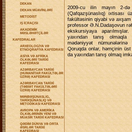
DEKAN
2009-cu ilin mayın 2-də 
DEKAN MÜAVİNLƏRİ
(Qafqazşünaslıq) ixtisası ü
METODİST
fakültəsinin qiyabi və axşam
IŞ İCRAÇISI
professor Ə.N.Dadaşovun rəh
AKADEMİK
ekskursiyaya aparılmışlar.
MƏSLƏHƏTÇİLƏR
yaxından tanış olmaqla 
KAFEDRALAR
mədəniyyət nümunələrinə
ARXEOLOGİYA VƏ
Qoruqda onlar, həmçinin üst p
ETNOQRAFİYA KAFEDRASI
da yaxından tanış olmaq imka
ASİYA VƏ AFRİKA
ÖLKƏLƏRİ TARİXİ
KAFEDRASI
AZƏRBAYCAN TARİXİ
(HUMANİTAR FAKÜLTƏLƏR
ÜZRƏ) KAFEDRASI
AZƏRBAYCAN TARİXİ
(TƏBİƏT FAKÜLTƏLƏRİ
ÜZRƏ) KAFEDRASI
MƏNBƏŞÜNASLIG,
TARİXŞÜNASLIQ VƏ
METODİKASI KAFEDRASI
AVROPA VƏ AMERİKA
ÖLKƏLƏRİNİN YENİ VƏ
MÜASİR TARİXİ KAFEDRASI
QƏDİM DÜNYA VƏ ORTA
ƏSRLƏR TARİXİ
KAFEDRASI