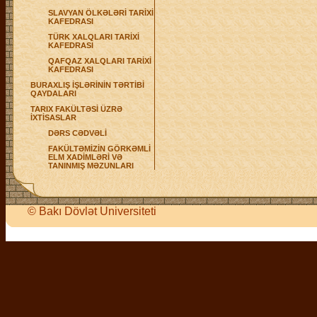
SLAVYAN ÖLKƏLƏRİ TARİXİ
KAFEDRASI
TÜRK XALQLARI TARİXİ
KAFEDRASI
QAFQAZ XALQLARI TARİXİ
KAFEDRASI
BURAXLIŞ İŞLƏRİNİN TƏRTİBİ
QAYDALARI
TARIX FAKÜLTƏSİ ÜZRƏ
İXTİSASLAR
DƏRS CƏDVƏLİ
FAKÜLTƏMİZİN GÖRKƏMLİ
ELM XADİMLƏRİ VƏ
TANINMIŞ MƏZUNLARI
©
Bakı Dövlət Universiteti