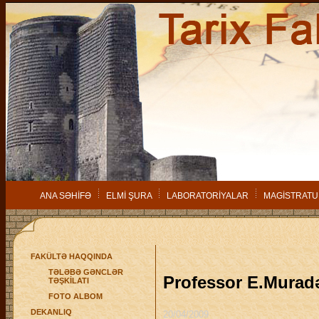
ANA SƏHİFƏ
ELMİ ŞURA
LABORATORİYALAR
MAGİSTRATU
FAKÜLTƏ HAQQINDA
TƏLƏBƏ GƏNCLƏR
Professor E.Muradə
TƏŞKİLATI
FOTO ALBOM
DEKANLIQ
20/04/2009