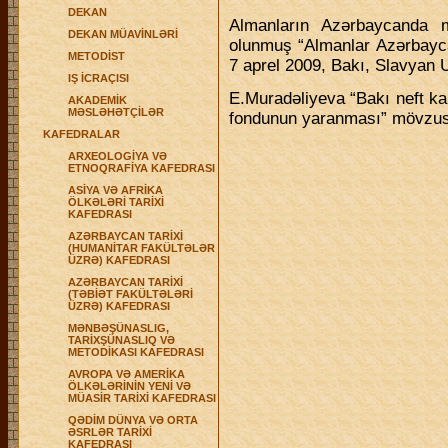
DEKAN
Almanların Azərbaycanda m
DEKAN MÜAVİNLƏRİ
olunmuş “Almanlar Azərbayca
METODİST
7 aprel 2009, Bakı, Slavyan U
IŞ İCRAÇISI
E.Muradəliyeva “Bakı neft ka
AKADEMİK
MƏSLƏHƏTÇİLƏR
fondunun yaranması” mövzus
KAFEDRALAR
ARXEOLOGİYA VƏ
ETNOQRAFİYA KAFEDRASI
ASİYA VƏ AFRİKA
ÖLKƏLƏRİ TARİXİ
KAFEDRASI
AZƏRBAYCAN TARİXİ
(HUMANİTAR FAKÜLTƏLƏR
ÜZRƏ) KAFEDRASI
AZƏRBAYCAN TARİXİ
(TƏBİƏT FAKÜLTƏLƏRİ
ÜZRƏ) KAFEDRASI
MƏNBƏŞÜNASLIG,
TARİXŞÜNASLIQ VƏ
METODİKASI KAFEDRASI
AVROPA VƏ AMERİKA
ÖLKƏLƏRİNİN YENİ VƏ
MÜASİR TARİXİ KAFEDRASI
QƏDİM DÜNYA VƏ ORTA
ƏSRLƏR TARİXİ
KAFEDRASI