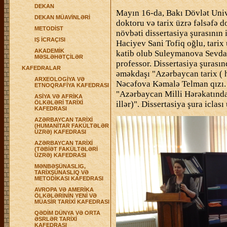
DEKAN
Mayın 16-da, Bakı Dövlət Unive
DEKAN MÜAVİNLƏRİ
doktoru və tarix üzrə fəlsəfə 
METODİST
növbəti dissertasiya şurasının i
IŞ İCRAÇISI
Haciyev Sani Tofiq oğlu, tarix 
AKADEMİK
katib olub Suleymanova Sevda Y
MƏSLƏHƏTÇİLƏR
professor. Dissertasiya şurasın
KAFEDRALAR
əməkdaşı "Azərbaycan tarix ( 
ARXEOLOGİYA VƏ
Nəcəfova Kəmalə Telman qızı.
ETNOQRAFİYA KAFEDRASI
"Azərbaycan Milli Hərəkatında 
ASİYA VƏ AFRİKA
ÖLKƏLƏRİ TARİXİ
illər)". Dissertasiya şura iclası
KAFEDRASI
AZƏRBAYCAN TARİXİ
(HUMANİTAR FAKÜLTƏLƏR
ÜZRƏ) KAFEDRASI
AZƏRBAYCAN TARİXİ
(TƏBİƏT FAKÜLTƏLƏRİ
ÜZRƏ) KAFEDRASI
MƏNBƏŞÜNASLIG,
TARİXŞÜNASLIQ VƏ
METODİKASI KAFEDRASI
AVROPA VƏ AMERİKA
ÖLKƏLƏRİNİN YENİ VƏ
MÜASİR TARİXİ KAFEDRASI
QƏDİM DÜNYA VƏ ORTA
ƏSRLƏR TARİXİ
KAFEDRASI