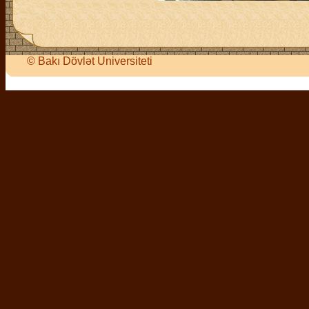
©
Bakı Dövlət Universiteti