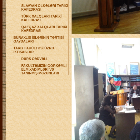
SLAVYAN ÖLKƏLƏRİ TARİXİ
KAFEDRASI
TÜRK XALQLARI TARİXİ
KAFEDRASI
QAFQAZ XALQLARI TARİXİ
KAFEDRASI
BURAXLIŞ İŞLƏRİNİN TƏRTİBİ
QAYDALARI
TARIX FAKÜLTƏSİ ÜZRƏ
İXTİSASLAR
DƏRS CƏDVƏLİ
FAKÜLTƏMİZİN GÖRKƏMLİ
ELM XADİMLƏRİ VƏ
TANINMIŞ MƏZUNLARI