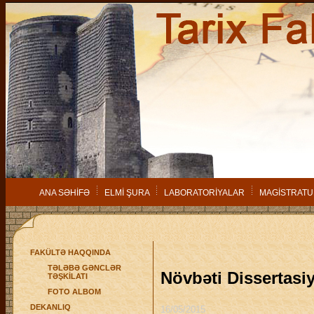
ANA SƏHİFƏ
ELMİ ŞURA
LABORATORİYALAR
MAGİSTRATU
FAKÜLTƏ HAQQINDA
TƏLƏBƏ GƏNCLƏR
Növbəti Dissertasiy
TƏŞKİLATI
FOTO ALBOM
DEKANLIQ
16/05/2015