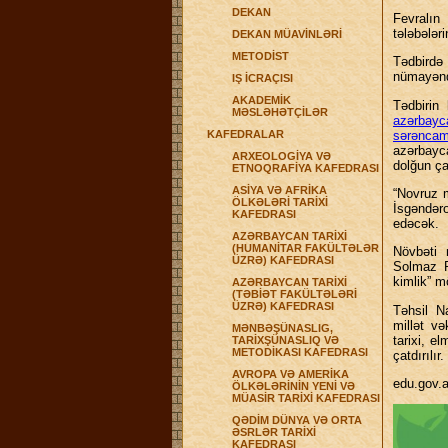
DEKAN
Fevralın
tələbələr
DEKAN MÜAVİNLƏRİ
METODİST
Tədbirdə
nümayəndə
IŞ İCRAÇISI
AKADEMİK
Tədbirin
MƏSLƏHƏTÇİLƏR
azərbayc
sərənc
KAFEDRALAR
azərbayca
ARXEOLOGİYA VƏ
dolğun ça
ETNOQRAFİYA KAFEDRASI
ASİYA VƏ AFRİKA
“Novruz m
ÖLKƏLƏRİ TARİXİ
İsgəndər
KAFEDRASI
edəcək.
AZƏRBAYCAN TARİXİ
(HUMANİTAR FAKÜLTƏLƏR
Növbəti 
ÜZRƏ) KAFEDRASI
Solmaz R
kimlik” m
AZƏRBAYCAN TARİXİ
(TƏBİƏT FAKÜLTƏLƏRİ
ÜZRƏ) KAFEDRASI
Təhsil Na
millət və
MƏNBƏŞÜNASLIG,
tarixi, e
TARİXŞÜNASLIQ VƏ
METODİKASI KAFEDRASI
çatdırılır.
AVROPA VƏ AMERİKA
edu.gov.
ÖLKƏLƏRİNİN YENİ VƏ
MÜASİR TARİXİ KAFEDRASI
QƏDİM DÜNYA VƏ ORTA
ƏSRLƏR TARİXİ
KAFEDRASI