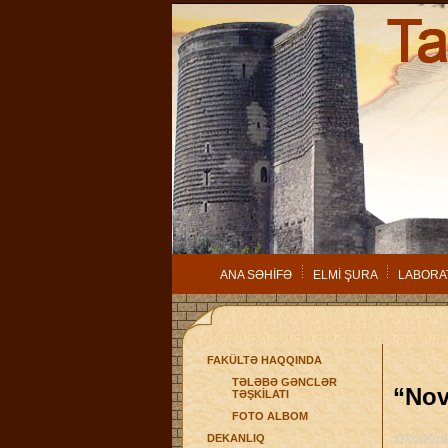
ANA SƏHİFƏ
ELMİ ŞURA
LABORA
FAKÜLTƏ HAQQINDA
TƏLƏBƏ GƏNCLƏR
“Nov
TƏŞKİLATI
FOTO ALBOM
DEKANLIQ
27/02/2018