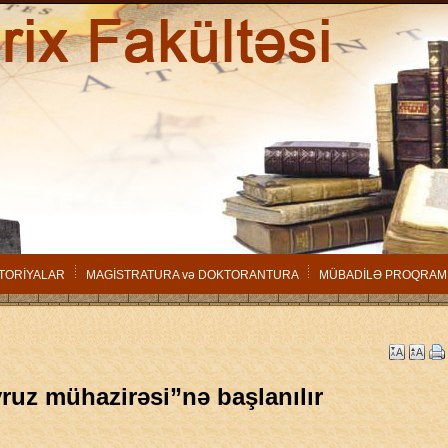
TORİYALAR
MAGİSTRATURA və DOKTORANTURA
MÜBADİLƏ PROQRAM
ruz mühazirəsi”nə başlanılır