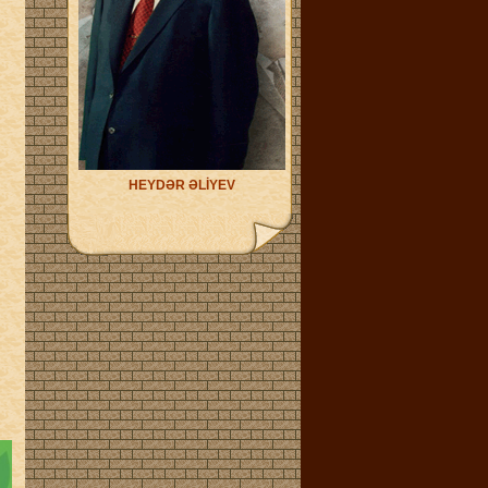
HEYDƏR ƏLİYEV