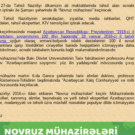
 27-də Təhsil Nazirliyi ölkəmizin ali məktəblərində təhsil alan əcnəbi
in iştirakı ilə Şamaxı şəhərində ilk “Novruz mühazirəsi” keçirəcək.
 Təhsil Nazirliyinin əməkdaşları, ziyalılar, media rəhbərləri, QHT
ləri, təhsil ekspertləri, KİV təmsilçiləri iştirak edəcək.
 keçirilməsində məqsəd
Azərbaycan Respublikası Prezidentinin “1918-ci il
anlıların soyqırımının 100 illiyi haqqında” 18 yanvar 2018-ci il tarixli
amına
uyğun olaraq, erməni-bolşevik silahlı dəstələrinin 100 il əvvəl
nlılara qarşı törətdikləri cinayətlər barədə həqiqətlərin ictimaiyyətə daha
tdırılması, əcnəbi tələbələrin bununla bağlı məlumatlandırılmasıdır.
ühazirəsi”ndə Bakı Dövlət Universitetinin Tarix fakültəsinin professoru Anar
ov “Azərbaycanlıların soyqırımı: yüz ilin yaddaşında” mövzusunda çıxış
mühazirə martın 6-da Gəncə şəhərində tarix elmləri doktoru, professor
üstəmova-Tohidinin təqdimatında “Azərbaycan Xalq Cümhuriyyəti və milli
övzusunda keçiriləcək.
zirliyi 2016-cı ildən etibarən “Novruz mühazirələri” keçirir. Mühazirələrdə
killəri, tanınmış alimlər, beynəlxalq və yerli təhsil ekspertləri Azərbaycanın
lmi, mədəniyyəti və təhsili üzrə müxtəlif məsələlər populyar dildə ictimaiyyətə
az