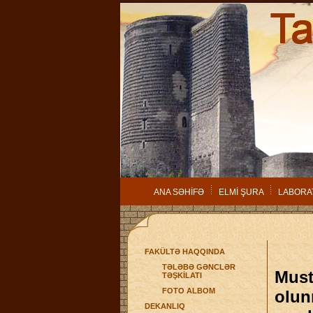
ANA SƏHİFƏ
ELMİ ŞURA
LABORA
FAKÜLTƏ HAQQINDA
TƏLƏBƏ GƏNCLƏR
Must
TƏŞKİLATI
FOTO ALBOM
olun
DEKANLIQ