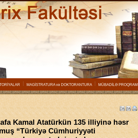
TORİYALAR
MAGİSTRATURA və DOKTORANTURA
MÜBADİLƏ PROQRAM
afa Kamal Atatürkün 135 illiyinə həsr
muş “Türkiyə Cümhuriyyəti