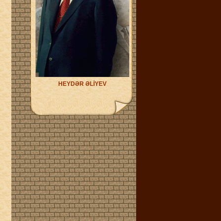
HEYDƏR ƏLİYEV