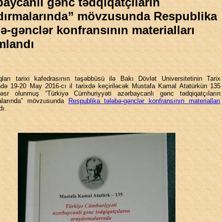
baycanlı gənc tədqiqatçıların
dırmalarında” mövzusunda Respublika
bə-gənclər konfransının materialları
mlandı
qları tarixi kafedrasının təşəbbüsü ilə Bakı Dövlət Universitetinin Tarix
ində 19-20 May 2016-cı il tarixdə keçiriləcək Mustafa Kamal Atatürkün 135
 həsr olunmuş “Türkiyə Cümhuriyyəti azərbaycanlı gənc tədqiqatçıların
malarında” mövzusunda
Respublika tələbə-gənclər konfransının materialları
dı.