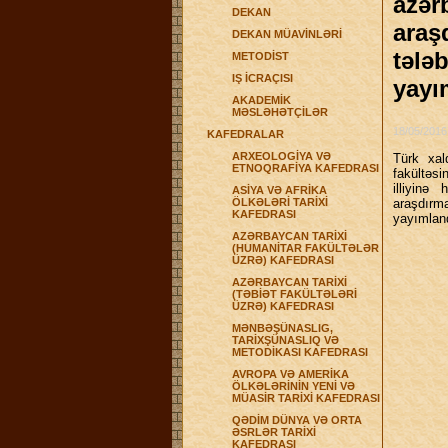
azər
DEKAN
araş
DEKAN MÜAVİNLƏRİ
tələ
METODİST
IŞ İCRAÇISI
yayı
AKADEMİK
MƏSLƏHƏTÇİLƏR
18/05/2016
KAFEDRALAR
ARXEOLOGİYA VƏ
Türk xal
ETNOQRAFİYA KAFEDRASI
fakültəs
illiyinə
ASİYA VƏ AFRİKA
ÖLKƏLƏRİ TARİXİ
araşdır
KAFEDRASI
yayımlan
AZƏRBAYCAN TARİXİ
(HUMANİTAR FAKÜLTƏLƏR
ÜZRƏ) KAFEDRASI
AZƏRBAYCAN TARİXİ
(TƏBİƏT FAKÜLTƏLƏRİ
ÜZRƏ) KAFEDRASI
MƏNBƏŞÜNASLIG,
TARİXŞÜNASLIQ VƏ
METODİKASI KAFEDRASI
AVROPA VƏ AMERİKA
ÖLKƏLƏRİNİN YENİ VƏ
MÜASİR TARİXİ KAFEDRASI
QƏDİM DÜNYA VƏ ORTA
ƏSRLƏR TARİXİ
KAFEDRASI