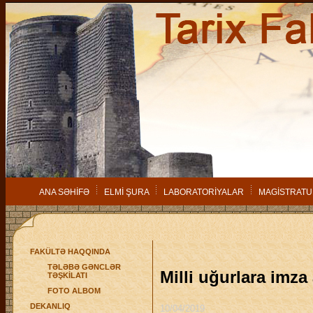
ANA SƏHİFƏ
ELMİ ŞURA
LABORATORİYALAR
MAGİSTRATU
FAKÜLTƏ HAQQINDA
TƏLƏBƏ GƏNCLƏR
Milli uğurlara imza 
TƏŞKİLATI
FOTO ALBOM
DEKANLIQ
10/04/2019