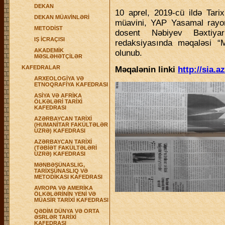
DEKAN
10 aprel, 2019-cü ildə Tarix
DEKAN MÜAVİNLƏRİ
müavini, YAP Yasamal rayon t
METODİST
dosent Nəbiyev Bəxtiy
IŞ İCRAÇISI
redaksiyasında məqaləsi “Mi
AKADEMİK
olunub.
MƏSLƏHƏTÇİLƏR
KAFEDRALAR
Məqalənin linki
http://sia.
ARXEOLOGİYA VƏ
ETNOQRAFİYA KAFEDRASI
ASİYA VƏ AFRİKA
ÖLKƏLƏRİ TARİXİ
KAFEDRASI
AZƏRBAYCAN TARİXİ
(HUMANİTAR FAKÜLTƏLƏR
ÜZRƏ) KAFEDRASI
AZƏRBAYCAN TARİXİ
(TƏBİƏT FAKÜLTƏLƏRİ
ÜZRƏ) KAFEDRASI
MƏNBƏŞÜNASLIG,
TARİXŞÜNASLIQ VƏ
METODİKASI KAFEDRASI
AVROPA VƏ AMERİKA
ÖLKƏLƏRİNİN YENİ VƏ
MÜASİR TARİXİ KAFEDRASI
QƏDİM DÜNYA VƏ ORTA
ƏSRLƏR TARİXİ
KAFEDRASI