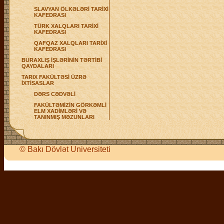
SLAVYAN ÖLKƏLƏRİ TARİXİ
KAFEDRASI
TÜRK XALQLARI TARİXİ
KAFEDRASI
QAFQAZ XALQLARI TARİXİ
KAFEDRASI
BURAXLIŞ İŞLƏRİNİN TƏRTİBİ
QAYDALARI
TARIX FAKÜLTƏSİ ÜZRƏ
İXTİSASLAR
DƏRS CƏDVƏLİ
FAKÜLTƏMİZİN GÖRKƏMLİ
ELM XADİMLƏRİ VƏ
TANINMIŞ MƏZUNLARI
©
Bakı Dövlət Universiteti