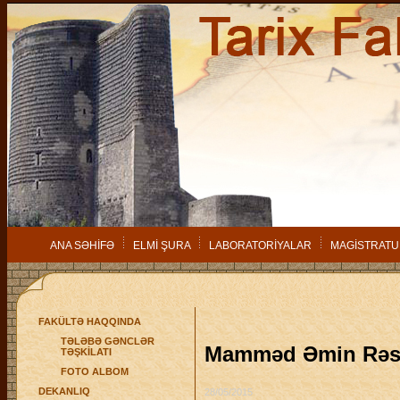
ANA SƏHİFƏ
ELMİ ŞURA
LABORATORİYALAR
MAGİSTRATU
FAKÜLTƏ HAQQINDA
TƏLƏBƏ GƏNCLƏR
Mamməd Əmin Rəsulz
TƏŞKİLATI
FOTO ALBOM
DEKANLIQ
28/05/2015