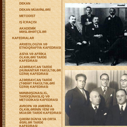
DEKAN
DEKAN MÜAVİNLƏRİ
METODİST
IŞ İCRAÇISI
AKADEMİK
MƏSLƏHƏTÇİLƏR
KAFEDRALAR
ARXEOLOGİYA VƏ
ETNOQRAFİYA KAFEDRASI
ASİYA VƏ AFRİKA
ÖLKƏLƏRİ TARİXİ
KAFEDRASI
AZƏRBAYCAN TARİXİ
(HUMANİTAR FAKÜLTƏLƏR
ÜZRƏ) KAFEDRASI
AZƏRBAYCAN TARİXİ
(TƏBİƏT FAKÜLTƏLƏRİ
ÜZRƏ) KAFEDRASI
MƏNBƏŞÜNASLIG,
TARİXŞÜNASLIQ VƏ
METODİKASI KAFEDRASI
AVROPA VƏ AMERİKA
ÖLKƏLƏRİNİN YENİ VƏ
MÜASİR TARİXİ KAFEDRASI
QƏDİM DÜNYA VƏ ORTA
ƏSRLƏR TARİXİ
KAFEDRASI