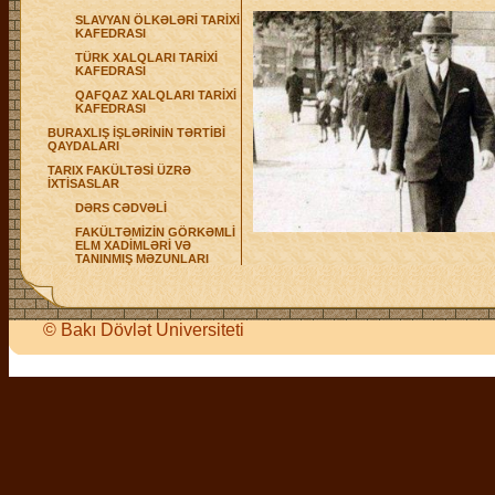
SLAVYAN ÖLKƏLƏRİ TARİXİ
KAFEDRASI
TÜRK XALQLARI TARİXİ
KAFEDRASI
QAFQAZ XALQLARI TARİXİ
KAFEDRASI
BURAXLIŞ İŞLƏRİNİN TƏRTİBİ
QAYDALARI
TARIX FAKÜLTƏSİ ÜZRƏ
İXTİSASLAR
DƏRS CƏDVƏLİ
FAKÜLTƏMİZİN GÖRKƏMLİ
ELM XADİMLƏRİ VƏ
TANINMIŞ MƏZUNLARI
©
Bakı Dövlət Universiteti