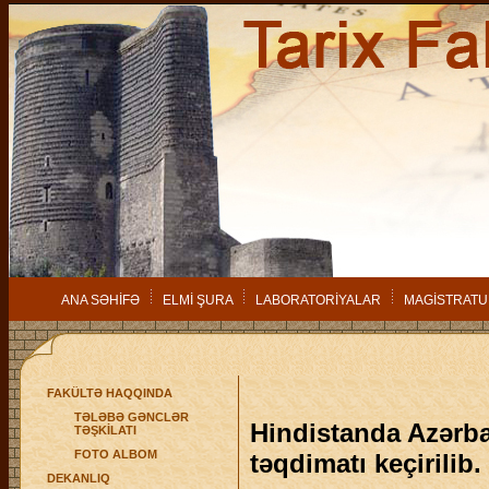
ANA SƏHİFƏ
ELMİ ŞURA
LABORATORİYALAR
MAGİSTRATU
FAKÜLTƏ HAQQINDA
TƏLƏBƏ GƏNCLƏR
Hindistanda Azərba
TƏŞKİLATI
FOTO ALBOM
təqdimatı keçirilib.
DEKANLIQ