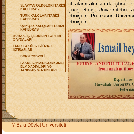
ölkələrin alimləri də iştirak 
SLAVYAN ÖLKƏLƏRİ TARİXİ
çıxış etmiş, Universitetin rə
KAFEDRASI
etmişdir. Professor Universi
TÜRK XALQLARI TARİXİ
KAFEDRASI
etmişdir.
QAFQAZ XALQLARI TARİXİ
KAFEDRASI
BURAXLIŞ İŞLƏRİNİN TƏRTİBİ
QAYDALARI
TARIX FAKÜLTƏSİ ÜZRƏ
İXTİSASLAR
DƏRS CƏDVƏLİ
FAKÜLTƏMİZİN GÖRKƏMLİ
ELM XADİMLƏRİ VƏ
TANINMIŞ MƏZUNLARI
©
Bakı Dövlət Universiteti