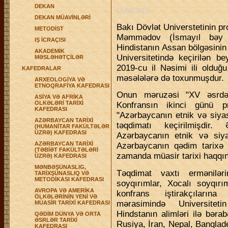
DEKAN
19/02/2019
DEKAN MÜAVİNLƏRİ
Bakı Dövlət Universtetinin pr
METODİST
Məmmədov (İsmayıl bəy Z
IŞ İCRAÇISI
Hindistanın Assan bölgəsinin
AKADEMİK
Universitetində keçirilən be
MƏSLƏHƏTÇİLƏR
2019-cu il Nəsimi ili olduğ
KAFEDRALAR
məsələlərə də toxunmuşdur.
ARXEOLOGİYA VƏ
ETNOQRAFİYA KAFEDRASI
Onun məruzəsi "XV əsrdə 
ASİYA VƏ AFRİKA
ÖLKƏLƏRİ TARİXİ
Konfransın ikinci günü 
KAFEDRASI
"Azərbaycanın etnik və siyasi 
AZƏRBAYCAN TARİXİ
təqdimatı keçirilmişdi
(HUMANİTAR FAKÜLTƏLƏR
ÜZRƏ) KAFEDRASI
Azərbaycanın etnik və siyas
AZƏRBAYCAN TARİXİ
Azərbaycanın qədim tarixə
(TƏBİƏT FAKÜLTƏLƏRİ
zamanda müasir tarixi haqqın
ÜZRƏ) KAFEDRASI
MƏNBƏŞÜNASLIG,
Təqdimat vaxtı erməniləri
TARİXŞÜNASLIQ VƏ
METODİKASI KAFEDRASI
soyqırımlar, Xocalı soyqır
AVROPA VƏ AMERİKA
konfrans iştirakçıların
ÖLKƏLƏRİNİN YENİ VƏ
mərasimində Universiteti
MÜASİR TARİXİ KAFEDRASI
Hindstanın alimləri ilə bəra
QƏDİM DÜNYA VƏ ORTA
ƏSRLƏR TARİXİ
Rusiya, İran, Nepal, Banqlad
KAFEDRASI