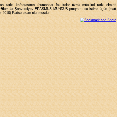
an tarixi kafedrasının (humanitar fakültələr üzrə) müəllimi tarix elmləri
 Ələmdar Şahverdiyev ERASMUS MUNDUS proqramında iştirak üçün (mart
br 2010) Parisə ezam olunmuşdur.