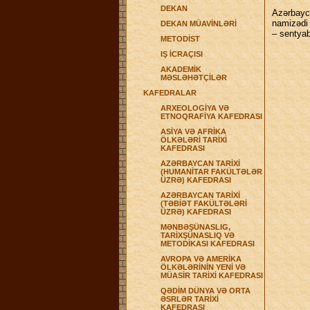
DEKAN
Azərbayc
namizədi
DEKAN MÜAVİNLƏRİ
– sentya
METODİST
IŞ İCRAÇISI
AKADEMİK
MƏSLƏHƏTÇİLƏR
KAFEDRALAR
ARXEOLOGİYA VƏ
ETNOQRAFİYA KAFEDRASI
ASİYA VƏ AFRİKA
ÖLKƏLƏRİ TARİXİ
KAFEDRASI
AZƏRBAYCAN TARİXİ
(HUMANİTAR FAKÜLTƏLƏR
ÜZRƏ) KAFEDRASI
AZƏRBAYCAN TARİXİ
(TƏBİƏT FAKÜLTƏLƏRİ
ÜZRƏ) KAFEDRASI
MƏNBƏŞÜNASLIG,
TARİXŞÜNASLIQ VƏ
METODİKASI KAFEDRASI
AVROPA VƏ AMERİKA
ÖLKƏLƏRİNİN YENİ VƏ
MÜASİR TARİXİ KAFEDRASI
QƏDİM DÜNYA VƏ ORTA
ƏSRLƏR TARİXİ
KAFEDRASI