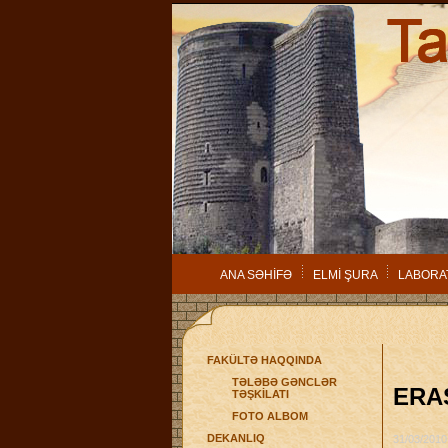
ANA SƏHİFƏ
ELMİ ŞURA
LABORA
FAKÜLTƏ HAQQINDA
TƏLƏBƏ GƏNCLƏR
ERA
TƏŞKİLATI
FOTO ALBOM
DEKANLIQ
31/03/2010