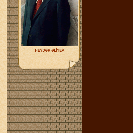
HEYDƏR ƏLİYEV