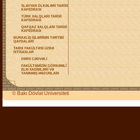
SLAVYAN ÖLKƏLƏRİ TARİXİ
KAFEDRASI
TÜRK XALQLARI TARİXİ
KAFEDRASI
QAFQAZ XALQLARI TARİXİ
KAFEDRASI
BURAXLIŞ İŞLƏRİNİN TƏRTİBİ
QAYDALARI
TARIX FAKÜLTƏSİ ÜZRƏ
İXTİSASLAR
DƏRS CƏDVƏLİ
FAKÜLTƏMİZİN GÖRKƏMLİ
ELM XADİMLƏRİ VƏ
TANINMIŞ MƏZUNLARI
©
Bakı Dövlət Universiteti