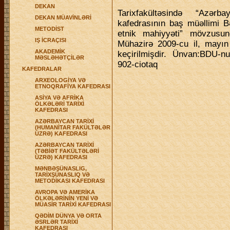
DEKAN
Tarix
fak
ü
lt
ə
si
ndə “
Az
ə
rba
DEKAN MÜAVİNLƏRİ
kafedrasının baş müəllimi B
METODİST
etnik mahiyyəti” mövzusund
IŞ İCRAÇISI
Mühazirə 2009-cu il, mayın 
AKADEMİK
keçirilmişdir. Ü
nvan
:
BDU
-
nu
MƏSLƏHƏTÇİLƏR
902-
ci
otaq
KAFEDRALAR
ARXEOLOGİYA VƏ
ETNOQRAFİYA KAFEDRASI
ASİYA VƏ AFRİKA
ÖLKƏLƏRİ TARİXİ
KAFEDRASI
AZƏRBAYCAN TARİXİ
(HUMANİTAR FAKÜLTƏLƏR
ÜZRƏ) KAFEDRASI
AZƏRBAYCAN TARİXİ
(TƏBİƏT FAKÜLTƏLƏRİ
ÜZRƏ) KAFEDRASI
MƏNBƏŞÜNASLIG,
TARİXŞÜNASLIQ VƏ
METODİKASI KAFEDRASI
AVROPA VƏ AMERİKA
ÖLKƏLƏRİNİN YENİ VƏ
MÜASİR TARİXİ KAFEDRASI
QƏDİM DÜNYA VƏ ORTA
ƏSRLƏR TARİXİ
KAFEDRASI