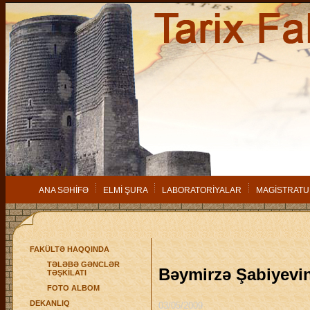
ANA SƏHİFƏ
ELMİ ŞURA
LABORATORİYALAR
MAGİSTRATU
FAKÜLTƏ HAQQINDA
TƏLƏBƏ GƏNCLƏR
Bəymirzə Şabiyevin
TƏŞKİLATI
FOTO ALBOM
DEKANLIQ
03/05/2009