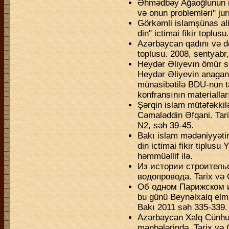
Əhmədbəy Ağaoğlunun mill
və onun problemləri" jur
Görkəmli islamşünas al
din" ictimai fikir toplus
Azərbaycan qadını və dövl
toplusu. 2008, sentyabr
Heydər Əliyevın ömür s
Heydər Əliyevin anagan
münasibətilə BDU-nun ta
konfransının materiallar
Şərqin islam mütəfəkki
Cəmaləddin Əfqani. Tari
N2, səh 39-45.
Bakı islam mədəniyyətin
din ictimai fikir tiplus
həmmüəllif ilə.
Из истории строитель
водопровода. Tarix və 
Об одном Парижском и
bu günü Beynəlxalq elm
Bakı 2011 səh 335-339.
Azərbaycan Xalq Cünhur
mənbələrində. Tarix və 