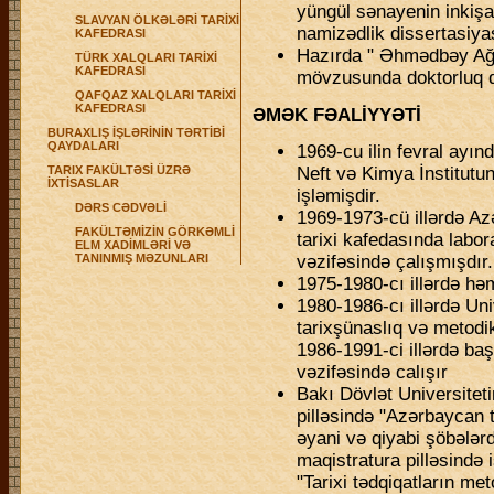
yüngül sənayenin inkişa
SLAVYAN ÖLKƏLƏRİ TARİXİ
namizədlik dissertasiya
KAFEDRASI
Hazırda " Əhmədbəy Ağao
TÜRK XALQLARI TARİXİ
KAFEDRASI
mövzusunda doktorluq di
QAFQAZ XALQLARI TARİXİ
KAFEDRASI
ƏMƏK FƏALİYYƏTİ
BURAXLIŞ İŞLƏRİNİN TƏRTİBİ
QAYDALARI
1969-cu ilin fevral ayı
TARIX FAKÜLTƏSİ ÜZRƏ
Neft və Kimya İnstitutu
İXTİSASLAR
işləmişdir.
DƏRS CƏDVƏLİ
1969-1973-cü illərdə Az
FAKÜLTƏMİZİN GÖRKƏMLİ
tarixi kafedasında labor
ELM XADİMLƏRİ VƏ
TANINMIŞ MƏZUNLARI
vəzifəsində çalışmışdır.
1975-1980-cı illərdə hə
1980-1986-cı illərdə Un
tarixşünaslıq və metodi
1986-1991-ci illərdə baş
vəzifəsində calışır
Bakı Dövlət Universiteti
pilləsində "Azərbaycan 
əyani və qiyabi şöbələr
maqistratura pilləsində i
"Tarixi tədqiqatların me