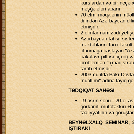
kurslardan və bir neçə
məşğələləri aparır
70 elmi məqalənin müəlli
dilindən Azərbaycan dil
etmişdir.
2 elmlər namizədi yetişd
Azərbaycan təhsil sistem
məktəblərin Tarix fakültə
olunmağa başlayan "Azə
bakalavr pilləsi üçün) və
problemləri " (maqistrat
tərtib etmişdir
2003-cü ildə Bakı Dövlət
müəllimi" adına layiq g
TƏDQİQAT SAHƏSİ
19 əsrin sonu - 20-ci ə
görkəmli mütəfəkkiri Ə
fəaliyyətinin və görüşlər
BEYNƏLXALQ SEMİNAR, 
İŞTİRAKI