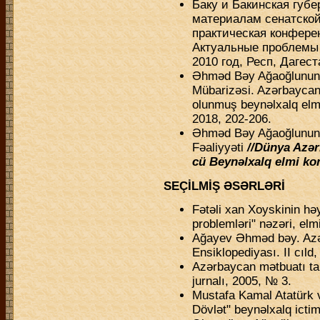
Баку и Бакинская губе
материалам сенатской
практическая конфер
Актуальные проблемы н
2010 год, Респ, Дагест
Əhməd Bəy Ağaoğlunun E
Mübarizəsi. Azərbaycan 
olunmuş beynəlxalq elmi
2018, 202-206.
Əhməd Bəy Ağaoğlunun 
Fəaliyyəti
//Dünya Azərba
cü Beynəlxalq elmi kon
SEÇİLMİŞ ƏSƏRLƏRİ
Fətəli xan Xoyskinin həy
problemləri" nəzəri, elm
Ağayev Əhməd bəy. Azə
Ensiklopediyası. II cıld
Azərbaycan mətbuatı tar
jurnalı, 2005, № 3.
Mustafa Kamal Atatürk 
Dövlət" beynəlxalq ictim