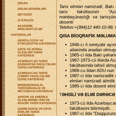
DEKAN
Tarix elmləri namizədi, Bakı 
DEKAN MÜAVİNLƏRİ
tarix fakültəsinin "Azə
METODİST
mənbəşünaslığı və tarixşüna
IŞ İCRAÇISI
dosenti
AKADEMİK
Telefon:+(994)12 440-10-98;
MƏSLƏHƏTÇİLƏR
KAFEDRALAR
QISA BİOQRAFİK MƏLUMA
ARXEOLOGİYA VƏ
ETNOQRAFİYA KAFEDRASI
1946-cı il sentyabr ayı
ailəsində anadan olmuş
ASİYA VƏ AFRİKA
ÖLKƏLƏRİ TARİXİ
1965-ci ildə Baki şəhəri
KAFEDRASI
1967-1973-cü illərdə Az
AZƏRBAYCAN TARİXİ
(HUMANİTAR FAKÜLTƏLƏR
fakültəsində təhsil almış
ÜZRƏ) KAFEDRASI
1969-cu ildən ADU-nun Ta
AZƏRBAYCAN TARİXİ
1987-ci ildə namizədlik 
(TƏBİƏT FAKÜLTƏLƏRİ
ÜZRƏ) KAFEDRASI
elmləri namizədi alimlik
MƏNBƏŞÜNASLIG,
1995-ci ildə dosent elmi
TARİXŞÜNASLIQ VƏ
METODİKASI KAFEDRASI
T
ƏHSİLİ VƏ ELMİ DƏRƏCƏ
AVROPA VƏ AMERİKA
ÖLKƏLƏRİNİN YENİ VƏ
1973-cü ildə Azərbaycan
MÜASİR TARİXİ KAFEDRASI
fakültəsini bitirmişdir.
QƏDİM DÜNYA VƏ ORTA
ƏSRLƏR TARİXİ
1987-ci ildə "Doqquzunc
KAFEDRASI