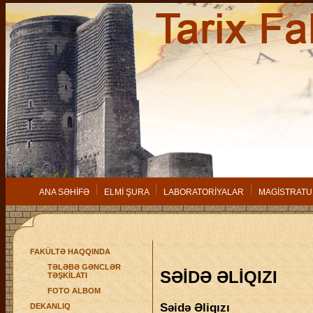
ANA SƏHİFƏ
ELMİ ŞURA
LABORATORİYALAR
MAGİSTRATU
FAKÜLTƏ HAQQINDA
TƏLƏBƏ GƏNCLƏR
SƏİDƏ ƏLİQIZI
TƏŞKİLATI
FOTO ALBOM
Səidə Əliqızı
DEKANLIQ