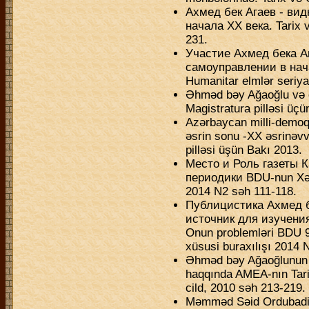
Ахмед бек Агаев - ви
начала XX века. Tarix 
231.
Участие Ахмед бека А
самоуправлении в нача
Humanitar elmlər seriy
Əhməd bəy Ağaoğlu və er
Magistratura pilləsi üçü
Azərbaycan milli-demoqr
əsrin sonu -XX əsrinəvv
pilləsi üşün Bakı 2013.
Место и Роль газеты 
периодики BDU-nun Xəbə
2014 N2 səh 111-118.
Публицистика Ахмед б
источник для изучения
Onun problemləri BDU 95
xüsusi buraxılışı 2014 
Əhməd bəy Ağaoğlunun 
haqqında AMEA-nın Tarix
cild, 2010 səh 213-219.
Məmməd Səid Ordubadinin