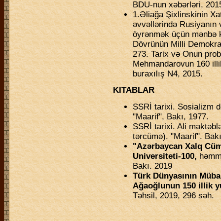
BDU-nun xəbərləri, 201
1.Əliağa Şixlinskinin Xa
əvvəllərində Rusiyanın 
öyrənmək üçün mənbə k
Dövrünün Milli Demokrat
273. Tarix və Onun pro
Mehmandarovun 160 illi
buraxılış N4, 2015.
KITABLAR
SSRİ tarixi. Sosializm d
"Maarif", Bakı, 1977.
SSRİ tarixi. Ali məktəbl
tərcümə). "Maarif". Bakı
"Azərbaycan Xalq Cümh
Universiteti-100,
həmmüə
Bakı. 2019
Türk Dünyasının Mübar
Ağaoğlunun 150 illik y
Təhsil, 2019, 296 səh.