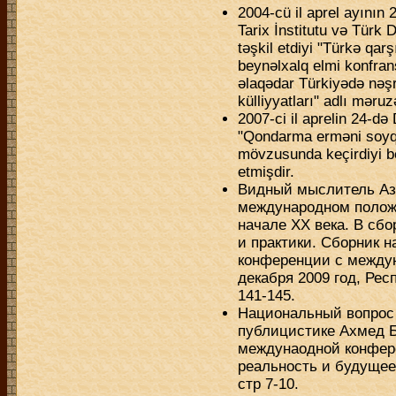
2004-cü il aprel ayını
Tarix İnstitutu və Türk 
təşkil etdiyi "Türkə qa
beynəlxalq elmi konfrans
əlaqədar Türkiyədə nəş
külliyyatları" adlı məruz
2007-ci il aprelin 24-d
"Qondarma erməni soyqı
mövzusunda keçirdiyi b
etmişdir.
Видный мыслитель Аз
международном положе
начале XX века. В сб
и практики. Сборник н
конференции с междун
декабря 2009 год, Респ
141-145.
Национальный вопрос 
публицистике Ахмед Б
междунаодной конфер
реальность и будущее 
стр 7-10.