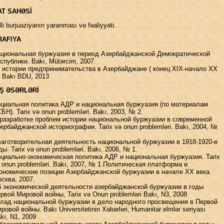
AT SAHƏSİ
lli burjuaziyanın yaranması və fəaliyyəti.
AFIYA
циональная буржуазия в период Азербайджанской Демократической
спублики. Bakı, Mütərcim, 2007.
 истории предпринимательства в Азербайджане ( конец XIX-начало XX
) Bakı BDU, 2013
Ş ƏSƏRLƏRİ
циальная политика АДР и национальная буржуазия (по материалам
БН). Tarix və onun problemləri. Bakı, 2003, № 2.
разработке проблем истории национальной буржуазии в современной
ербайджанской историографии. Tarix və onun problemləri. Bakı, 2004, №
аготворительная деятельность национальной буржуазии в 1918-1920-е
ды. Tarix və onun problemləri. Bakı, 2006, № 1.
циально-экономическая политика АДР и национальная буржуазия. Tarix
 onun problemləri. Bakı, 2007, № 1.Политическая платформа и
ономические позиции Азербайджанской буржуазии в начале XX века.
сква, 2007.
 экономической деятельности азербайджанской буржуазии в годы
рвой Мировой войны, Tarix və Onun problemləri Bakı, N3, 2008
лад национальной буржуазии в дело народного просвещения в Первой
ровой войны. Bakı Universitetinin Xəbərləri, Humanitar elmlər seriyası
kı, N1, 2009