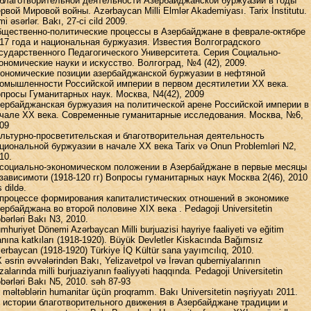
благотворительной деятельности Азербайджанской буржуазии в годы
рвой Мировой войны. Azərbaycan Milli Elmlər Akademiyası. Tarix İnstitutu.
mi əsərlər. Bakı, 27-ci cild 2009.
щественно-политические процессы в Азербайджане в феврале-октябре
17 года и национальная буржуазия. Известия Волгоградского
сударственного Педагогического Университета. Серия Социально-
ономические науки и искусство. Волгоград, №4 (42), 2009.
ономические позиции азербайджанской буржуазии в нефтяной
омышленности Российской империи в первом десятилетии XX века.
просы Гуманитарных наук. Москва, N4(42), 2009
ербайджанская буржуазия на политической арене Российской империи в
чале XX века. Современные гуманитарные исследования. Москва, №6,
09
льтурно-просветительская и благотворительная деятельность
циональной буржуазии в начале XX века Tarix və Onun Problemləri N2,
10.
социально-экономическом положении в Азербайджане в первые месяцы
зависимоти (1918-120 гг) Вопросы гуманитарных наук Москва 2(46), 2010
s dildə.
процессе формирования капиталистических отношений в экономике
ербайджана во второй половине XIX века . Pedagoji Universitetin
bərləri Bakı N3, 2010.
mhuriyet Dönemi Azərbaycan Milli burjuazisi hayriye faaliyeti və eğitim
anına katkıları (1918-1920). Büyük Devletler Kiskacında Bağımsız
erbaycan (1918-1920) Türkiye İQ Kültür sana yayımcılıq, 2010.
 əsrin əvvələrindən Bakı, Yelizavetpol və İrəvan quberniyalarının
zalarında milli burjuaziyanın fəaliyyəti haqqında. Pedagoji Universitetin
bərləri Bakı N5, 2010. səh 87-93
i məltəblərin humanitar üçün proqramm. Bakı Universitetin nəşriyyatı 2011.
 истории благотворительного движения в Азербайджане традиции и