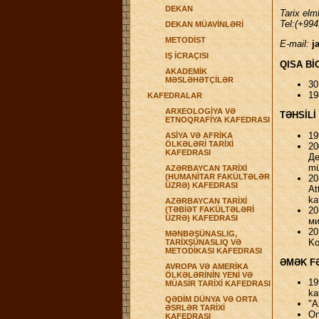
DEKAN
Tarix elm
Tel:(+994
DEKAN MÜAVİNLƏRİ
METODİST
E-mail:
j
IŞ İCRAÇISI
QISA B
AKADEMİK
MƏSLƏHƏTÇİLƏR
30
19
KAFEDRALAR
ARXEOLOGİYA VƏ
TƏHSİLİ
ETNOQRAFİYA KAFEDRASI
19
ASİYA VƏ AFRİKA
ÖLKƏLƏRİ TARİXİ
20
KAFEDRASI
Де
mü
AZƏRBAYCAN TARİXİ
(HUMANİTAR FAKÜLTƏLƏR
20
ÜZRƏ) KAFEDRASI
At
ka
AZƏRBAYCAN TARİXİ
20
(TƏBİƏT FAKÜLTƏLƏRİ
ÜZRƏ) KAFEDRASI
ми
20
MƏNBƏŞÜNASLIG,
Ko
TARİXŞÜNASLIQ VƏ
METODİKASI KAFEDRASI
ƏMƏK F
AVROPA VƏ AMERİKA
ÖLKƏLƏRİNİN YENİ VƏ
19
MÜASİR TARİXİ KAFEDRASI
ka
QƏDİM DÜNYA VƏ ORTA
"A
ƏSRLƏR TARİXİ
On
KAFEDRASI