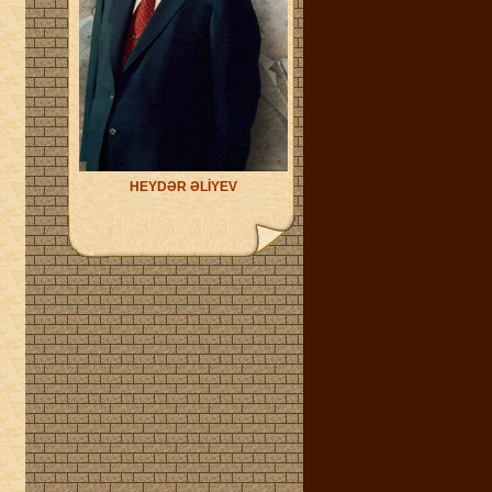
HEYDƏR ƏLİYEV