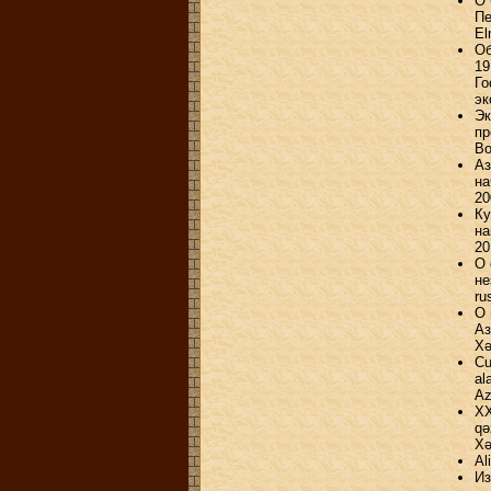
О 
Пе
El
Об
19
Го
эк
Эк
пр
Во
Аз
на
20
Ку
на
20
О 
не
ru
О 
Аз
Xə
Cu
al
Az
XX
qə
Xə
Al
Из