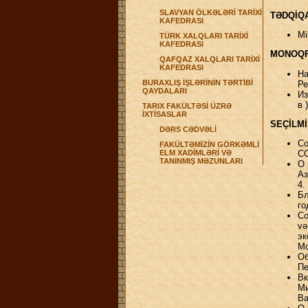
SLAVYAN ÖLKƏLƏRİ TARİXİ
TƏDQİQ
KAFEDRASI
Mi
TÜRK XALQLARI TARİXİ
KAFEDRASI
MONOQR
QAFQAZ XALQLARI TARİXİ
KAFEDRASI
На
BURAXLIŞ İŞLƏRİNİN TƏRTİBİ
Ре
QAYDALARI
Из
в 
TARIX FAKÜLTƏSİ ÜZRƏ
İXTİSASLAR
SEÇİLMİ
DƏRS CƏDVƏLİ
Со
FAKÜLTƏMİZİN GÖRKƏMLİ
ELM XADİMLƏRİ VƏ
СС
TANINMIŞ MƏZUNLARI
О 
Аз
4.
Бл
го
Со
və
эк
Мо
Об
Пе
Вк
Ми
Ba