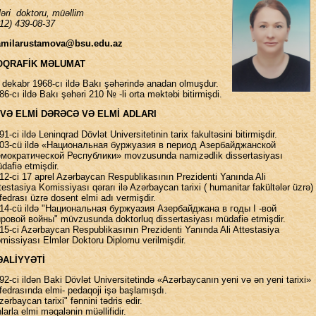
ləri doktoru, müəllim
12) 439-08-37
amilarustamova@bsu.edu.az
İOQRAFİK MƏLUMAT
 dekabr 1968-cı ildə Bakı şəhərində anadan olmuşdur.
86-cı ildə Bakı şəhəri 210 № -li orta məktəbi bitirmişdi.
 VƏ ELMİ DƏRƏCƏ VƏ ELMİ ADLARI
91-ci ildə Leninqrad Dövlət Universitetinin tarix fakultəsini bitirmişdir.
03-cü ildə «Национальная буржуазия в период Азербайджанской
мократической Республики» movzusunda namizədlik dissertasiyası
dafiə etmişdir.
12-ci 17 aprel Azərbaycan Respublikasının Prezidenti Yanında Ali
testasiya Komissiyası qərarı ilə Azərbaycan tarixi ( humanitar fakültələr üzrə)
fedrası üzrə dosent elmi adı vermişdir.
14-cü ildə "Национальная буржуазия Азербайджана в годы I -вой
ровой войны" müvzusunda doktorluq dissertasiyası müdafiə etmişdir.
15-ci Azərbaycan Respublikasının Prezidenti Yanında Ali Attestasiya
missiyası Elmlər Doktoru Diplomu verilmişdir.
ƏALİYYƏTİ
92-ci ildən Baki Dövlət Universitetində «Azərbaycanın yeni və ən yeni tarixi»
fedrasında elmi- pedaqoji işə başlamışdı.
zərbaycan tarixi" fənnini tədris edir.
larla elmi məqalənin müəllifidir.