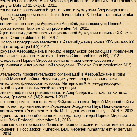
еемственность tezis, Bakı Beynəlxalq Humanitar forumu XXI əsr ümidlər və
ğırışlar Bakı 10-11 oktyabr 2011.
социально-экономической деятельности буржуазии Азербайджана в
ды Первой мировой войны. Bakı Universitetinin Xəbərləri Humanitar elmlər
riyası N4, 2011.
ономические позиции буржуазии Азербайджана накануне Первой
ровой войны. Tarix və Onun problemləri N4, 2011.
щественная деятельность национальной буржуазии в начале XX века .
rix və Onun problemləri N1, 2012.
 истории предпринимательства в Азербайджане ( конец XIX- начало XX
ка)
monografiya
БГУ, 2012.
ржуазия Азербайджана в период Февральской революции и правления
льшевитско-дашнакских сил . Tarix və Onun problemləri N3, 2012.
следствия Первой Мировой войны для экономики Северного
ербайджана и национальной буржуазии . Tarix və Onun problemləri N1Ş
12.
ятельность просветительских организаций в Азербайджане в годы
рвой Мировой войны. Научная дискуссия вопросы социологии,
литологии, философии истории. Материалы XIV международной
очной научно-практической конференции.
звития нефтяной промышленности Азербайджана в начале XX века.
мбон, Грамота N8 (34)? часть 1 2013.
фтяная промышленность Азербайджана в годы Первой Мировой войны.
ев Гилея Научный вестник Украинской Академии Наук Национальной
дагогического Университета Им М. П. Драгоманова выпуск 74 N 7, 2013.
одовольственное обеспечения города Баку в годы Первой Мировой
йны Bakı Pedagoji Universitet N1, 2013.
новные характерные особенности процесса развития капиталистических
ношений в Российской Империи. BDU Xəbərləri humanitar elmlər seriyası
, 2014.