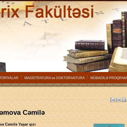
TORİYALAR
MAGİSTRATURA və DOKTORANTURA
MÜBADİLƏ PROQRAM
əmova Cəmilə
ə Cəmilə Yaşar qızı