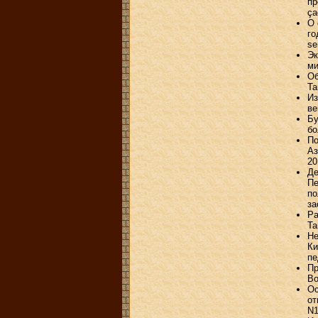
пр
ça
О 
го
se
Эк
ми
Об
Ta
Из
ве
Бу
бо
По
Аз
20
Де
Пе
по
за
Ра
Та
Не
Ки
пе
Пр
Во
Ос
от
N1