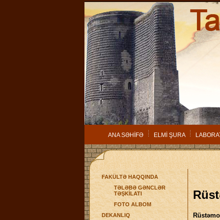
ANA SƏHİFƏ
ELMİ ŞURA
LABORA
FAKÜLTƏ HAQQINDA
TƏLƏBƏ GƏNCLƏR
Rüst
TƏŞKİLATI
FOTO ALBOM
Rüstəmov
DEKANLIQ