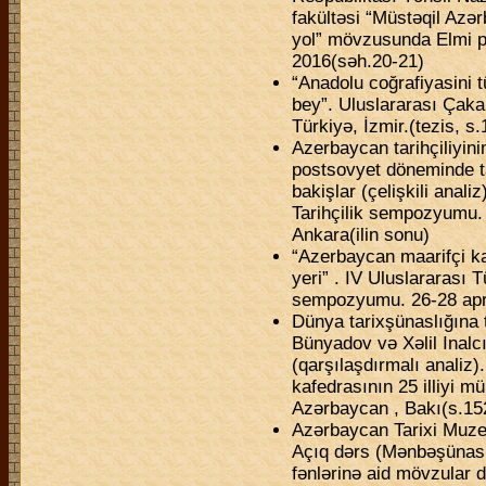
fakültəsi “Müstəqil Azər
yol” mövzusunda Elmi pr
2016(səh.20-21)
“Anadolu coğrafiyasini tü
bey”. Uluslararası Çak
Türkiyə, İzmir.(tezis, s
Azerbaycan tarihçiliyinin
postsovyet döneminde tar
bakişlar (çelişkili analiz
Tarihçilik sempozyumu. 
Ankara(ilin sonu)
“Azerbaycan maarifçi k
yeri” . IV Uluslararası 
sempozyumu. 26-28 apre
Dünya tarixşünaslığına t
Bünyadov və Xəlil Inalc
(qarşılaşdırmalı analiz
kafedrasının 25 illiyi mü
Azərbaycan , Bakı(s.15
Azərbaycan Tarixi Muzey
Açıq dərs (Mənbəşünasl
fənlərinə aid mövzular 