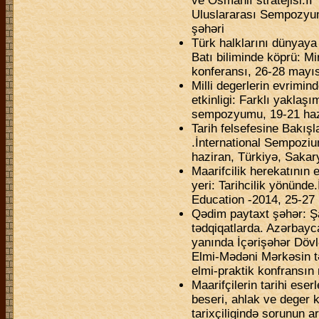
ve Osmanlı stratejisi.II 
Uluslararası Sempozyu
şəhəri
Türk halklarını dünyaya
Batı biliminde köprü: M
konferansı, 26-28 mayıs
Milli degerlerin evrimin
etkinligi: Farklı yaklaş
sempozyumu, 19-21 haz
Tarih felsefesine Bakışl
.İnternational Sempoziu
haziran, Türkiyə, Sakar
Maarifcilik herekatının
yeri: Tarihcilik yönünd
Education -2014, 25-27 
Qədim paytaxt şəhər: Ş
tədqiqatlarda. Azərbayc
yanında İçərişəhər Dövl
Elmi-Mədəni Mərkəsin tə
elmi-praktik konfransın
Maarifçilerin tarihi ese
beseri, ahlak ve deger k
tarixçiligində sorunun a