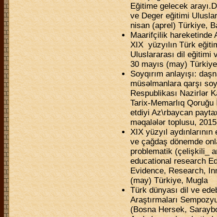
Eğitime gelecek arayı.
ve Deger eğitimi Ulusl
nisan (aprel) Türkiye, B
Maarifçilik hareketinde 
XIX yüzyılın Türk eğitim
Uluslararası dil eğitim
30 mayıs (may) Türkiye
Soyqırım anlayışı: daşna
müsəlmanlara qarşı soyq
Respublikası Nazirlər K
Tarix-Memarlıq Qoruğu 
etdiyi Az\rbaycan paytax
məqalələr toplusu, 2015
XIX yüzyıl aydınlarının
ve çağdaş dönemde onla
problematik (çelişkili_ a
educational research Ed
Evidence, Research, In
(may) Türkiye, Mugla
Türk dünyası dil ve edeb
Araştırmaları Sempozyu
(Bosna Hersek, Saraybo