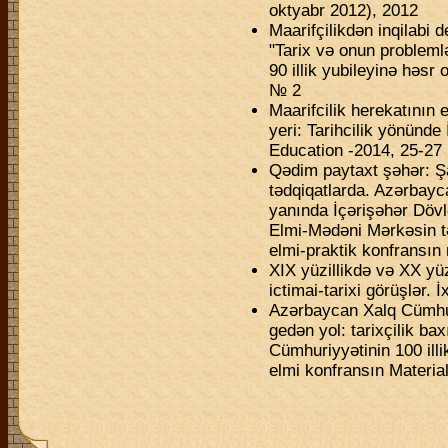
oktyabr 2012), 2012
Maarifçilikdən inqilab
"Tarix və onun problemlə
90 illik yubileyinə həsr
№ 2
Maarifcilik herekatının
yeri: Tarihcilik yönünd
Education -2014, 25-27 
Qədim paytaxt şəhər: Ş
tədqiqatlarda. Azərbayc
yanında İçərişəhər Dövl
Elmi-Mədəni Mərkəsin tə
elmi-praktik konfransın
XIX yüzillikdə və XX yü
ictimai-tarixi görüşlər.
Azərbaycan Xalq Cümhur
gedən yol: tarixçilik b
Cümhuriyyətinin 100 ill
elmi konfransın Materia