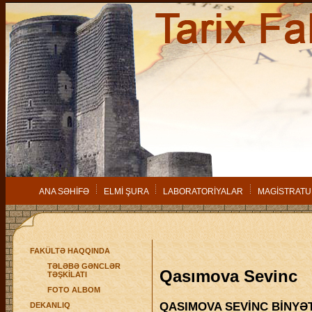
ANA SƏHİFƏ
ELMİ ŞURA
LABORATORİYALAR
MAGİSTRATU
FAKÜLTƏ HAQQINDA
TƏLƏBƏ GƏNCLƏR
Qasımova Sevinc
TƏŞKİLATI
FOTO ALBOM
QASIMOVA SEVİNC BİNYƏT
DEKANLIQ