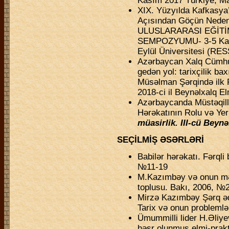
Kasım 2017 Türkiye, Ma
XIX. Yüzyılda Kafkasya’
Açısından Göçün Nedenl
ULUSLARARASI EĞİTİM
SEMPOZYUMU- 3-5 Kası
Eylül Üniversitesi (R
Azərbaycan Xalq Cümhur
gedən yol: tarixçilik b
Müsəlman Şərqində ilk 
2018-ci il Beynəlxalq El
Azərbaycanda Müstəqill
Hərəkatının Rolu və Yer
müasirlik. III-cü Beynə
SEÇİLMİŞ ƏSƏRLƏRİ
Babilər hərəkatı. Fərqli 
№11-19
M.Kazımbəy və onun mək
toplusu. Bakı, 2006, №2
Mirzə Kazımbəy Şərq ədəb
Tarix və onun problemlə
Ümummilli lider H.Əliye
həsr olunmuş elmi-prakti