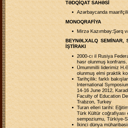
TƏDQİQAT SAHƏSİ
Azərbaycanda maarifçili
MONOQRAFİYA
Mirzə Kazımbəy:Şərq və
BEYNƏLXALQ SEMİNAR, 
İŞTİRAKI
2000-cı il Rusiya Fede
həsr olunmuş konfrans.
Ümummilli liderimiz H.Ə.
olunmuş elmi praktik ko
Tarihçilik: farklı bakış
International Symposi
14-16 June 2012, Karade
Faculty of Education De
Trabzon, Turkey
Turan elleri tarihi: Eğit
Тürk Kültür coğrafiyası e
sempoziumu, Тürkiye-S
İkinci dünya müharibəsi