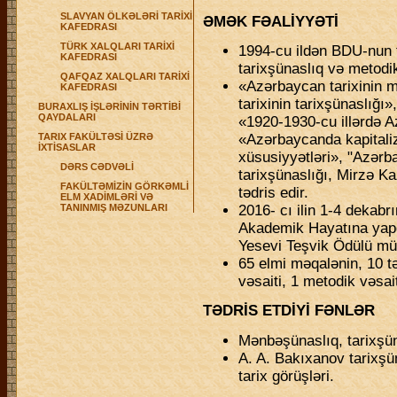
SLAVYAN ÖLKƏLƏRİ TARİXİ
ƏMƏK FƏALİYYƏTİ
KAFEDRASI
TÜRK XALQLARI TARİXİ
1994-cu ildən BDU-nun t
KAFEDRASI
tarixşünaslıq və metodi
QAFQAZ XALQLARI TARİXİ
«Azərbaycan tarixinin
KAFEDRASI
tarixinin tarixşünaslığı»
BURAXLIŞ İŞLƏRİNİN TƏRTİBİ
QAYDALARI
«1920-1930-cu illərdə A
TARIX FAKÜLTƏSİ ÜZRƏ
«Azərbaycanda kapitali
İXTİSASLAR
xüsusiyyətləri», "Azərb
DƏRS CƏDVƏLİ
tarixşünaslığı, Mirzə Ka
FAKÜLTƏMİZİN GÖRKƏMLİ
tədris edir.
ELM XADİMLƏRİ VƏ
TANINMIŞ MƏZUNLARI
2016- cı ilin 1-4 dekabr
Akademik Hayatına yap
Yesevi Teşvik Ödülü mü
65 elmi məqalənin, 10 tə
vəsaiti, 1 metodik vəsai
TƏDRİS ETDİYİ FƏNLƏR
Mənbəşünaslıq, tarixşü
A. A. Bakıxanov tarixşü
tarix görüşləri.