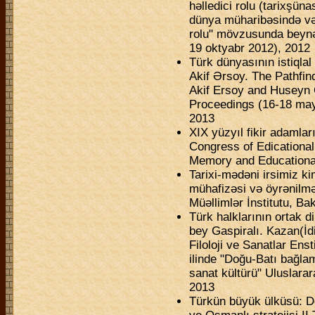
həlledici rolu (tarixşün
dünya müharibəsində v
rolu" mövzusunda beynə
19 oktyabr 2012), 2012
Türk dünyasının istiqla
Akif Ərsoy. The Pathfin
Akif Ersoy and Huseyn 
Proceedings (16-18 may 
2013
XIX yüzyıl fikir adamlar
Congress of Edicationa
Memory and Educationa
Tarixi-mədəni irsimiz kim
mühafizəsi və öyrənilmə
Müəllimlər İnstitutu, Ba
Türk halklarının ortak dil
bey Gaspiralı. Kazan(İdi
Filoloji ve Sanatlar En
ilinde "Doğu-Batı bağlam
sanat kültürü" Uluslarar
2013
Türkün büyük ülküsü: Den