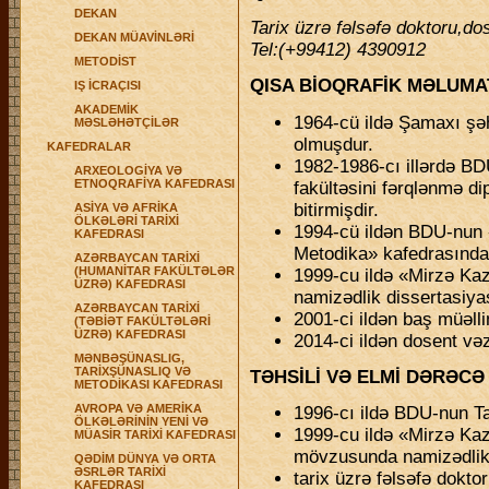
DEKAN
Tarix üzrə fəlsəfə doktoru,do
DEKAN MÜAVİNLƏRİ
Tel:(+99412) 4390912
METODİST
QISA BİOQRAFİK MƏLUMA
IŞ İCRAÇISI
AKADEMİK
1964-cü ildə Şamaxı şə
MƏSLƏHƏTÇİLƏR
olmuşdur.
KAFEDRALAR
1982-1986-cı illərdə BD
ARXEOLOGİYA VƏ
ETNOQRAFİYA KAFEDRASI
fakültəsini fərqlənmə di
bitirmişdir.
ASİYA VƏ AFRİKA
ÖLKƏLƏRİ TARİXİ
1994-cü ildən BDU-nun 
KAFEDRASI
Metodika» kafedrasında 
AZƏRBAYCAN TARİXİ
(HUMANİTAR FAKÜLTƏLƏR
1999-cu ildə «Mirzə Kazı
ÜZRƏ) KAFEDRASI
namizədlik dissertasiya
AZƏRBAYCAN TARİXİ
2001-ci ildən baş müəlli
(TƏBİƏT FAKÜLTƏLƏRİ
ÜZRƏ) KAFEDRASI
2014-ci ildən dosent vəz
MƏNBƏŞÜNASLIG,
TARİXŞÜNASLIQ VƏ
TƏHSİLİ VƏ ELMİ DƏRƏCƏ
METODİKASI KAFEDRASI
AVROPA VƏ AMERİKA
1996-cı ildə BDU-nun Tari
ÖLKƏLƏRİNİN YENİ VƏ
1999-cu ildə «Mirzə Kaz
MÜASİR TARİXİ KAFEDRASI
mövzusunda namizədlik l
QƏDİM DÜNYA VƏ ORTA
ƏSRLƏR TARİXİ
tarix üzrə fəlsəfə dokto
KAFEDRASI