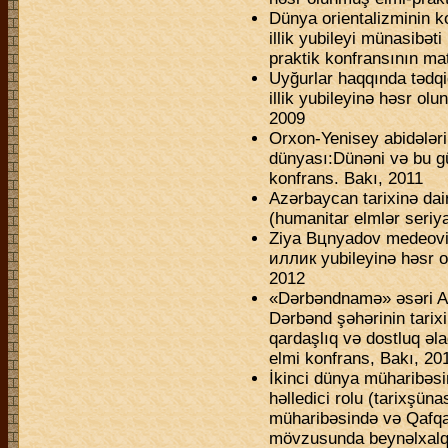
Dünya orientalizminin ko
illik yubileyi münasibəti
praktik konfransının mat
Uyğurlar haqqında tədqi
illik yubileyinə həsr ol
2009
Orxon-Yenisey abidələri
dünyası:Dünəni və bu g
konfrans. Bakı, 2011
Azərbaycan tarixinə dai
(humanitar elmlər seriy
Ziya Bцnyadov medeovi
иллик yubileyinə həsr o
2012
«Dərbəndnamə» əsəri Az
Dərbənd şəhərinin tarix
qardaşlıq və dostluq əla
elmi konfrans, Bakı, 20
İkinci dünya müharibəsi
həlledici rolu (tarixşün
müharibəsində və Qafqa
mövzusunda beynəlxalq 