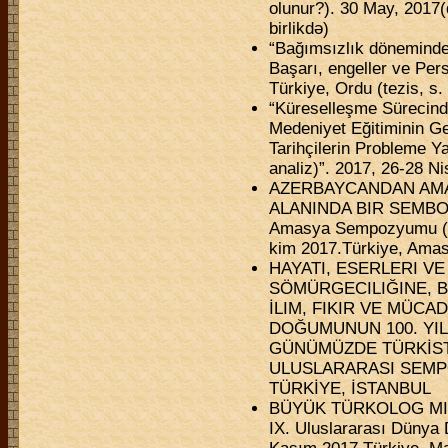
olunur?). 30 May, 201
birlikdə)
“Bağımsızlık döneminde
Başarı, engeller ve Per
Türkiye, Ordu (tezis, s.
“Küreselleşme Sürecind
Medeniyet Eğitiminin Ge
Tarihçilerin Probleme Ya
analiz)”. 2017, 26-28 N
AZERBAYCANDAN AMA
ALANINDA BIR SEMBOL 
Amasya Sempozyumu (Tar
kim 2017.Türkiye, Ama
HAYATI, ESERLERI VE 
SÖMÜRGECILIĞINE, B
İLIM, FIKIR VE MÜCA
DOĞUMUNUN 100. YIL
GÜNÜMÜZDE TÜRKİST
ULUSLARARASI SEMPO
TÜRKİYE, İSTANBUL
BÜYÜK TÜRKOLOG MIR
IX. Uluslararası Dünya