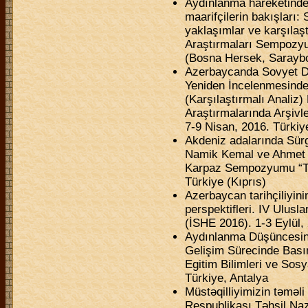
Aydınlanma hareketinde d
maarifçilerin bakışları: 
yaklaşımlar ve karşılaşt
Araştırmaları Sempozyu
(Bosna Hersek, Saraybo
Azerbaycanda Sovyet Dö
Yeniden İncelenmesinde 
(Karşılaştırmalı Analiz)
Araştırmalarında Arşiv
7-9 Nisan, 2016. Türkiye
Akdeniz adalarında Sür
Namik Kemal ve Ahmet A
Karpaz Sempozyumu “Tar
Türkiye (Kıprıs)
Azerbaycan tarihçiliyinin
perspektifleri. IV Ulus
(İSHE 2016). 1-3 Eylül,
Aydınlanma Düşüncesini
Gelişim Sürecinde Bası
Egitim Bilimleri ve Sosy
Türkiye, Antalya
Müstəqilliyimizin təməli
Respublikası Təhsil Nazi